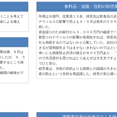
食料品・油脂・洗剤の卸売
うことを考えて
年商は８億円、従業員１０名、得意先は飲食店の店
金による備え
ナウィルスの影響で売上も４～５月は前年の５０％
続いた。
資金繰りのため銀行から３，０００万円の融資で一
新型コロナウィルスの影響が長期化すれば、得意先
社も倒産するのではないかと心配していた。自社の
きるが貸倒損失まではまかないきれないのではとい
業自粛、６月は
幸いにも倒産防止共済の積立が８００万円あり、「
少したが、４、５
ので共済貸付を受ければとりあえずは大丈夫ですよ
要するところ倒
でひと安心。
た。
経営者は、当初の目的よりも節税との認識が大きか
補償の確保がで
産の防止という目的を再認識した。経営の安心感へ
退職予定者が今後でてくる経