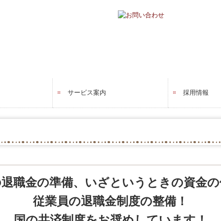
サービス案内
採用情報
法人・個人事業主の皆さま
相続・資産税について
料金について
よくある質問
セミナー案内
採用につい
スタッフイ
キャリアア
の退職金の準備、いざというときの資金の
従業員の退職金制度の整備！
国の共済制度をお奨めしています！