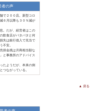
業者の声
舗で２００店。新型コロ
減６月以降も３０％減が
息。だが、経営者はこの
の飲食店がバタバタと何
損失は銀行借入で充当で
う不安。
売掛金残は月商相当額な
」と事務所のアドバイス
ったようだが、本来の倒
とつながっている。
▲ 戻る
営者の声