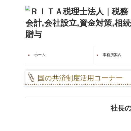
ホーム
事務所案内
事務所紹介
経営理念
交通案内
事務所便り
リンク集
国の共済制度活用コーナー
社長