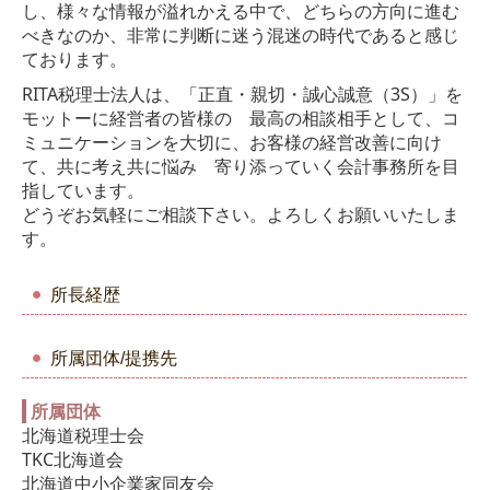
し、様々な情報が溢れかえる中で、どちらの方向に進む
べきなのか、非常に判断に迷う混迷の時代であると感じ
相続・資産税について
ております。
料金について
RITA税理士法人は、「正直・親切・誠心誠意（3S）」を
モットーに
経営者の皆様の 最高の相談相手として、コ
よくある質問
ミュニケーションを大切に、お客様の経営改善に向け
て、共に考え共に悩み 寄り添っていく会計事務所を目
セミナー案内
指しています。
どうぞお気軽にご相談下さい。よろしくお願いいたしま
採用情報
す。
採用について
所長経歴
スタッフインタビュー
所属団体/提携先
キャリアアップ・教育制度
所属団体
お問い合わせ
北海道税理士会
TKC北海道会
プライバシーポリシー
北海道中小企業家同友会