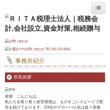
ホーム
事務所案内
事務所紹介
経営理念
事務所紹介
交通案内
事務所便り
所長挨拶
リンク集
皆様 こんにちは。
サービス案内
私たちを取り巻く経営環境は、ものすごいスピードで変
化を続けております。DX化や
グローバル化は益々加速
法人・個人事業主の皆さま