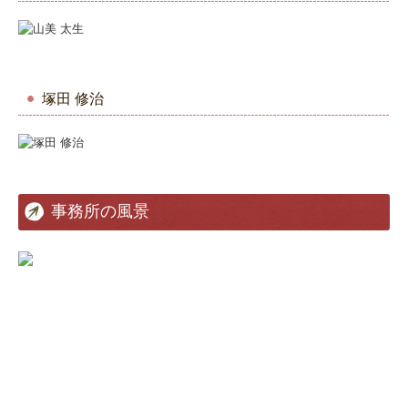
塚田 修治
事務所の風景