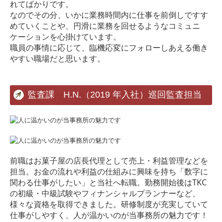
れてばかりです。
なのでその分、いかに業務時間内に仕事を前倒しですす
めていくことや、
円滑に業務を回せるようなコミュニ
ケーションを心掛けています。
職員の事情に応じて、臨機応変にフォローしあえる働き
やすい職場だと思います。
監査課 H.N.（2019 年入社）巡回監査担当
前職はお菓子屋の店長代理として売上・利益管理などを
担当。お金の流れや利益の仕組み
に興味を持ち「数字に
関わる仕事がしたい」と当社へ転職。勤務開始後はTKC
の初級・
中級試験やフィナンシャルプランナーなど、
様々な資格を取得できました。研修制度が充
実していて
仕事がしやすく、人が温かいのが当事務所の魅力です！