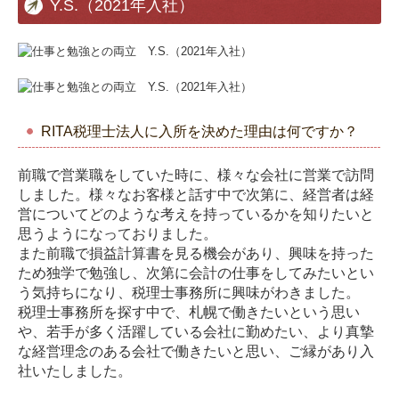
Y.S.（2021年入社）
相続・資産税について
料金について
よくある質問
RITA税理士法人に入所を決めた理由は何ですか？
セミナー案内
前職で営業職をしていた時に、様々な会社に営業で訪問
採用情報
しました。様々なお客様と話す中で次第に、経営者は経
営についてどのような考えを持っているかを知りたいと
採用について
思うようになっておりました。
また前職で損益計算書を見る機会があり、興味を持った
スタッフインタビュー
ため独学で勉強し、次第に会計の仕事をしてみたいとい
う気持ちになり、税理士事務所に興味がわきました。
キャリアアップ・教育制度
税理士事務所を探す中で、札幌で働きたいという思い
や、若手が多く活躍している会社に勤めたい、より真摯
お問い合わせ
な経営理念のある会社で働きたいと思い、ご縁があり入
社いたしました。
プライバシーポリシー