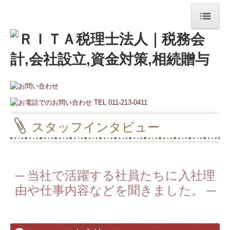
ホーム
事務所案内
事務所紹介
経営理念
スタッフインタビュー
交通案内
事務所便り
─ 当社で活躍する社員たちに入社理
リンク集
由や仕事内容などを聞きました。 ─
サービス案内
法人・個人事業主の皆さま